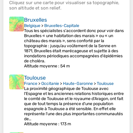
Cliquez sur une
carte
pour visualiser sa
topographie
,
son
altitude
et son
relief
.
Bruxelles
Belgique
>
Bruxelles-Capitale
Tous les spécialistes s'accordent donc pour voir dans
Bruxelles « une habitation des marais » ou « un
château des marais », sens conforté par la
topographie : jusqu’au voûtement de la Senne en
1871, Bruxelles était marécageuse et sujette à des
inondations périodiques accompagnées d'épidémies
de choléra.
Altitude moyenne
: 54 m
Toulouse
France
>
Occitanie
>
Haute-Garonne
>
Toulouse
La proximité géographique de Toulouse avec
l'Espagne et les anciennes relations historiques entre
le comté de Toulouse et le royaume d'Aragon, ont fait
que de tout temps la présence d'une population
espagnole à Toulouse a été sensible. En effet elle
représente l'une des plus importantes communautés
de…
Altitude moyenne
: 173 m