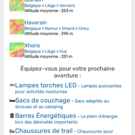
Belgique
>
Liège
>
Verviers
Altitude moyenne
: 253 m
Haversin
Belgique
>
Namur
>
Dinant
>
Ciney
Altitude moyenne
: 295 m
Xhoris
Belgique
>
Liège
>
Huy
Altitude moyenne
: 251 m
Équipez-vous pour votre prochaine
aventure :
Lampes torches LED
🔦
-
Lampes puissantes
pour activités nocturnes
Sacs de couchage
🛏️
-
Sacs adaptés au
bivouac et au camping
Barres Énergétiques
🍫
-
Le plein d'énergie
lors des dénivelés importants
Chaussures de trail
👟
-
Chaussures pour