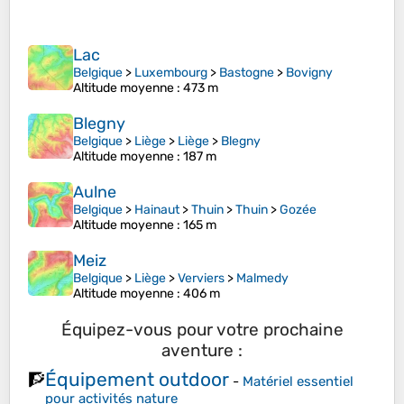
Lac
Belgique
>
Luxembourg
>
Bastogne
>
Bovigny
Altitude moyenne
: 473 m
Blegny
Belgique
>
Liège
>
Liège
>
Blegny
Altitude moyenne
: 187 m
Aulne
Belgique
>
Hainaut
>
Thuin
>
Thuin
>
Gozée
Altitude moyenne
: 165 m
Meiz
Belgique
>
Liège
>
Verviers
>
Malmedy
Altitude moyenne
: 406 m
Équipez-vous pour votre prochaine
aventure :
Équipement outdoor
🧗
-
Matériel essentiel
pour activités nature