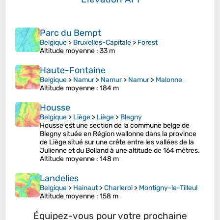
Parc du Bempt
Belgique
>
Bruxelles-Capitale
>
Forest
Altitude moyenne
: 33 m
Haute-Fontaine
Belgique
>
Namur
>
Namur
>
Namur
>
Malonne
Altitude moyenne
: 184 m
Housse
Belgique
>
Liège
>
Liège
>
Blegny
Housse est une section de la commune belge de
Blegny située en Région wallonne dans la province
de Liège situé sur une crête entre les vallées de la
Julienne et du Bolland à une altitude de 164 mètres.
Altitude moyenne
: 148 m
Landelies
Belgique
>
Hainaut
>
Charleroi
>
Montigny-le-Tilleul
Altitude moyenne
: 158 m
Équipez-vous pour votre prochaine