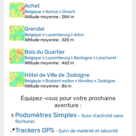
Achet
Belgique
>
Namur
>
Dinant
Altitude moyenne
: 284 m
Grendel
Belgique
>
Luxembourg
>
Arlon
Altitude moyenne
: 320 m
Bois du Quartier
Belgique
>
Luxembourg
>
Bastogne
>
Lescheret
Altitude moyenne
: 462 m
Hôtel de Ville de Jodoigne
Belgique
>
Brabant wallon
>
Nivelles
>
Jodoigne
Altitude moyenne
: 86 m
Équipez-vous pour votre prochaine
aventure :
Podomètres Simples
🚶
-
Suivi d'activité sans
fioritures
Trackers GPS
📍
-
Suivi de matériel et sécurité