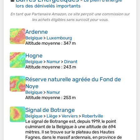
lors des dénivelés importants
En tant que Partenaire Amazon, ce site perçoit une commission sur
les achats éligibles sans surcoût pour vous.
Ardenne
Belgique
>
Luxembourg
Altitude moyenne
: 347 m
Hogne
Belgique
>
Namur
>
Dinant
Altitude moyenne
: 243 m
Réserve naturelle agréée du Fond de
Noye
Belgique
>
Namur
Altitude moyenne
: 253 m
Signal de Botrange
Belgique
>
Liège
>
Verviers
>
Robertville
Le signal de Botrange est, depuis 1919, le point
culminant de la Belgique à une altitude de 694
mètres. Il se trouve sur le plateau des Hautes
Fagnes, dans le massif ardennais, en province de