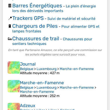
Barres Énergétiques
🍫
-
Le plein d'énergie
lors des dénivelés importants
Trackers GPS
📍
-
Suivi de matériel et sécurité
Chargeurs de Piles
🔋
-
Pour alimenter GPS et
lampes frontales
Chaussures de trail
👟
-
Chaussures pour
sentiers techniques
En tant que Partenaire Amazon, ce site perçoit une commission sur
les achats éligibles sans surcoût pour vous.
Journal
Belgique
>
Luxembourg
>
Marche-en-Famenne
Altitude moyenne
: 427 m
Marche-en-Famenne
Belgique
>
Luxembourg
>
Marche-en-Famenne
>
Marche-en-Famenne
Altitude moyenne
: 252 m
Adzeux