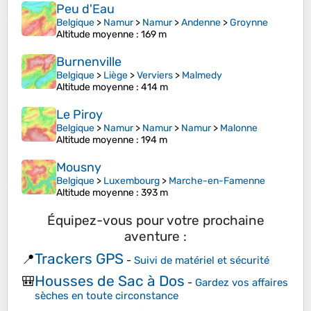
Peu d'Eau
Belgique
>
Namur
>
Namur
>
Andenne
>
Groynne
Altitude moyenne
: 169 m
Burnenville
Belgique
>
Liège
>
Verviers
>
Malmedy
Altitude moyenne
: 414 m
Le Piroy
Belgique
>
Namur
>
Namur
>
Namur
>
Malonne
Altitude moyenne
: 194 m
Mousny
Belgique
>
Luxembourg
>
Marche-en-Famenne
Altitude moyenne
: 393 m
Équipez-vous pour votre prochaine
aventure :
Trackers GPS
📍
-
Suivi de matériel et sécurité
Housses de Sac à Dos
🎒
-
Gardez vos affaires
sèches en toute circonstance