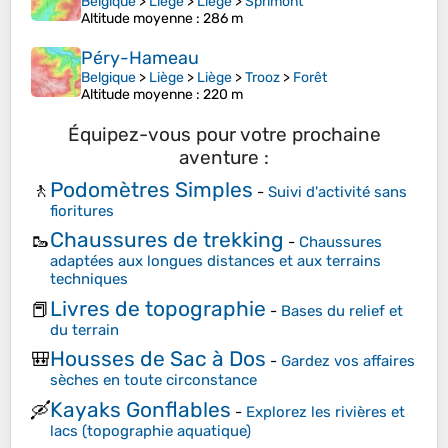
Belgique
>
Liège
>
Liège
>
Sprimont
Altitude moyenne
: 286 m
Péry-Hameau
Belgique
>
Liège
>
Liège
>
Trooz
>
Forêt
Altitude moyenne
: 220 m
Équipez-vous pour votre prochaine
aventure :
Podomètres Simples
🚶
-
Suivi d'activité sans
fioritures
Chaussures de trekking
🥾
-
Chaussures
adaptées aux longues distances et aux terrains
techniques
Livres de topographie
📕
-
Bases du relief et
du terrain
Housses de Sac à Dos
🎒
-
Gardez vos affaires
sèches en toute circonstance
Kayaks Gonflables
🛶
-
Explorez les rivières et
lacs (topographie aquatique)