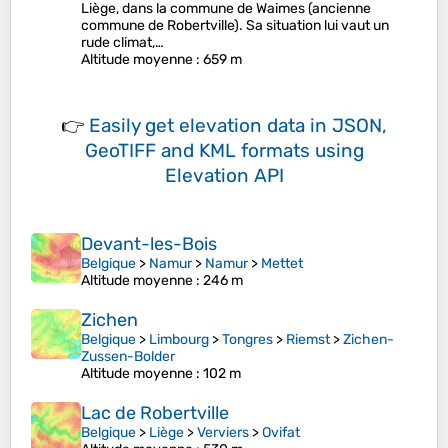
Liège, dans la commune de Waimes (ancienne
commune de Robertville). Sa situation lui vaut un
rude climat,…
Altitude moyenne
: 659 m
👉
Easily
get elevation data in JSON,
GeoTIFF and KML formats
using
Elevation API
Devant-les-Bois
Belgique
>
Namur
>
Namur
>
Mettet
Altitude moyenne
: 246 m
Zichen
Belgique
>
Limbourg
>
Tongres
>
Riemst
>
Zichen-
Zussen-Bolder
Altitude moyenne
: 102 m
Lac de Robertville
Belgique
>
Liège
>
Verviers
>
Ovifat