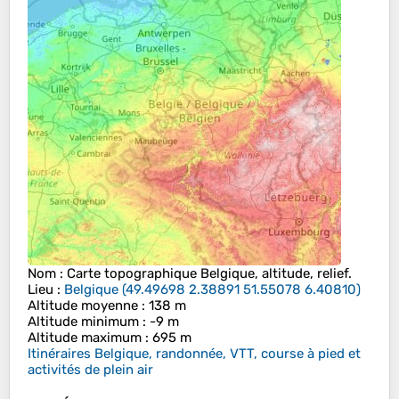
Nom
: Carte topographique
Belgique
, altitude, relief.
Lieu
:
Belgique
(
49.49698 2.38891 51.55078 6.40810
)
Altitude moyenne
: 138 m
Altitude minimum
: -9 m
Altitude maximum
: 695 m
Itinéraires Belgique, randonnée, VTT, course à pied et
activités de plein air