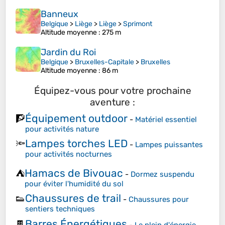
Banneux
Belgique
>
Liège
>
Liège
>
Sprimont
Altitude moyenne
: 275 m
Jardin du Roi
Belgique
>
Bruxelles-Capitale
>
Bruxelles
Altitude moyenne
: 86 m
Équipez-vous pour votre prochaine
aventure :
Équipement outdoor
🧗
-
Matériel essentiel
pour activités nature
Lampes torches LED
🔦
-
Lampes puissantes
pour activités nocturnes
Hamacs de Bivouac
⛺
-
Dormez suspendu
pour éviter l'humidité du sol
Chaussures de trail
👟
-
Chaussures pour
sentiers techniques
Barres Énergétiques
🍫
-
Le plein d'énergie