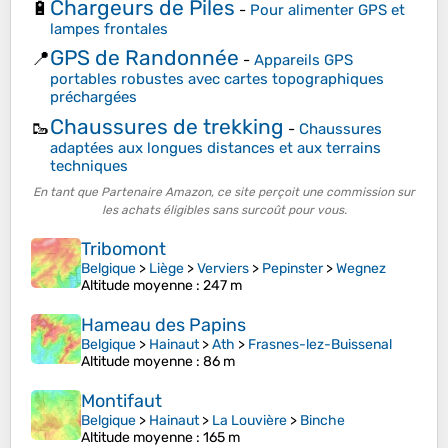
Chargeurs de Piles
🔋
-
Pour alimenter GPS et
lampes frontales
GPS de Randonnée
📍
-
Appareils GPS
portables robustes avec cartes topographiques
préchargées
Chaussures de trekking
🥾
-
Chaussures
adaptées aux longues distances et aux terrains
techniques
En tant que Partenaire Amazon, ce site perçoit une commission sur
les achats éligibles sans surcoût pour vous.
Tribomont
Belgique
>
Liège
>
Verviers
>
Pepinster
>
Wegnez
Altitude moyenne
: 247 m
Hameau des Papins
Belgique
>
Hainaut
>
Ath
>
Frasnes-lez-Buissenal
Altitude moyenne
: 86 m
Montifaut
Belgique
>
Hainaut
>
La Louvière
>
Binche
Altitude moyenne
: 165 m