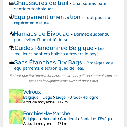
Chaussures de trail
👟
-
Chaussures pour
sentiers techniques
Équipement orientation
🧭
-
Tout pour se
repérer en nature
Hamacs de Bivouac
⛺
-
Dormez suspendu
pour éviter l'humidité du sol
Guides Randonnée Belgique
📚
-
Les
meilleurs sentiers balisés à travers le pays
Sacs Étanches Dry Bags
💼
-
Protégez vos
équipements électroniques de l'eau
En tant que Partenaire Amazon, ce site perçoit une commission sur
les achats éligibles sans surcoût pour vous.
Velroux
Belgique
>
Liège
>
Liège
>
Grâce-Hollogne
Altitude moyenne
: 172 m
Forchies-la-Marche
Belgique
>
Hainaut
>
Charleroi
>
Fontaine-l'Évêque
Altitude moyenne
: 171 m