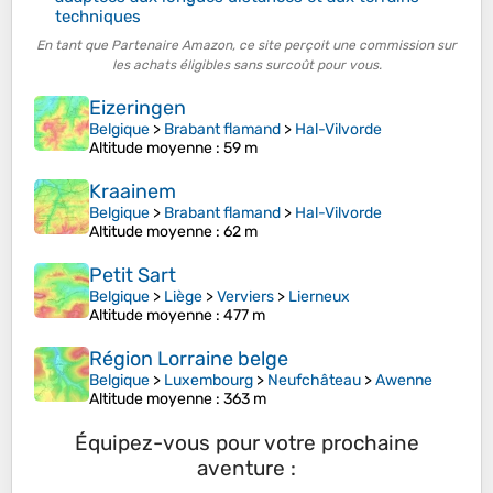
techniques
En tant que Partenaire Amazon, ce site perçoit une commission sur
les achats éligibles sans surcoût pour vous.
Eizeringen
Belgique
>
Brabant flamand
>
Hal-Vilvorde
Altitude moyenne
: 59 m
Kraainem
Belgique
>
Brabant flamand
>
Hal-Vilvorde
Altitude moyenne
: 62 m
Petit Sart
Belgique
>
Liège
>
Verviers
>
Lierneux
Altitude moyenne
: 477 m
Région Lorraine belge
Belgique
>
Luxembourg
>
Neufchâteau
>
Awenne
Altitude moyenne
: 363 m
Équipez-vous pour votre prochaine
aventure :