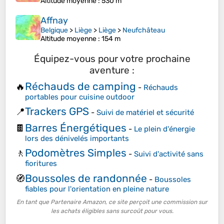
Altitude moyenne
: 530 m
Affnay
Belgique
>
Liège
>
Liège
>
Neufchâteau
Altitude moyenne
: 154 m
Équipez-vous pour votre prochaine
aventure :
Réchauds de camping
🔥
-
Réchauds
portables pour cuisine outdoor
Trackers GPS
📍
-
Suivi de matériel et sécurité
Barres Énergétiques
🍫
-
Le plein d'énergie
lors des dénivelés importants
Podomètres Simples
🚶
-
Suivi d'activité sans
fioritures
Boussoles de randonnée
🧭
-
Boussoles
fiables pour l'orientation en pleine nature
En tant que Partenaire Amazon, ce site perçoit une commission sur
les achats éligibles sans surcoût pour vous.