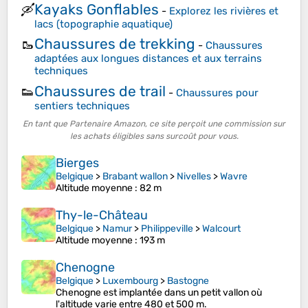
Kayaks Gonflables
🛶
-
Explorez les rivières et
lacs (topographie aquatique)
Chaussures de trekking
🥾
-
Chaussures
adaptées aux longues distances et aux terrains
techniques
Chaussures de trail
👟
-
Chaussures pour
sentiers techniques
En tant que Partenaire Amazon, ce site perçoit une commission sur
les achats éligibles sans surcoût pour vous.
Bierges
Belgique
>
Brabant wallon
>
Nivelles
>
Wavre
Altitude moyenne
: 82 m
Thy-le-Château
Belgique
>
Namur
>
Philippeville
>
Walcourt
Altitude moyenne
: 193 m
Chenogne
Belgique
>
Luxembourg
>
Bastogne
Chenogne est implantée dans un petit vallon où
l'altitude varie entre 480 et 500 m.