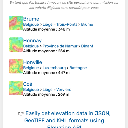
En tant que Partenaire Amazon, ce site perçoit une commission sur
les achats éligibles sans surcoût pour vous.
Brume
Belgique
>
Liège
>
Trois-Ponts
>
Brume
Altitude moyenne
: 348 m
Honnay
Belgique
>
Province de Namur
>
Dinant
Altitude moyenne
: 254 m
Honville
Belgique
>
Luxembourg
>
Bastogne
Altitude moyenne
: 447 m
Goé
Belgique
>
Liège
>
Verviers
Altitude moyenne
: 269 m
👉
Easily
get elevation data in JSON,
GeoTIFF and KML formats
using
Elevation API