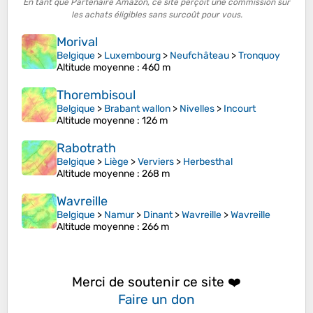
En tant que Partenaire Amazon, ce site perçoit une commission sur
les achats éligibles sans surcoût pour vous.
Morival
Belgique
>
Luxembourg
>
Neufchâteau
>
Tronquoy
Altitude moyenne
: 460 m
Thorembisoul
Belgique
>
Brabant wallon
>
Nivelles
>
Incourt
Altitude moyenne
: 126 m
Rabotrath
Belgique
>
Liège
>
Verviers
>
Herbesthal
Altitude moyenne
: 268 m
Wavreille
Belgique
>
Namur
>
Dinant
>
Wavreille
>
Wavreille
Altitude moyenne
: 266 m
Merci de soutenir ce site ❤️
Faire un don