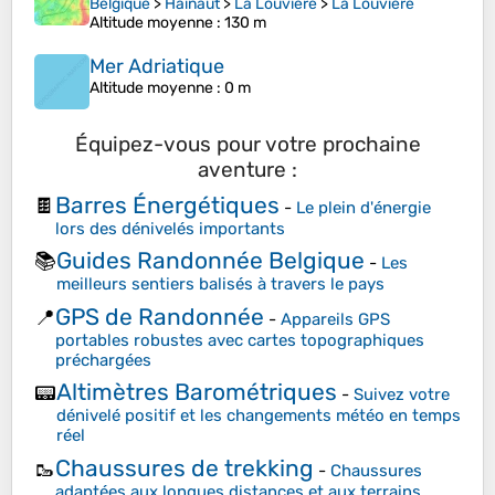
Belgique
>
Hainaut
>
La Louvière
>
La Louvière
Altitude moyenne
: 130 m
Mer Adriatique
Altitude moyenne
: 0 m
Équipez-vous pour votre prochaine
aventure :
Barres Énergétiques
🍫
-
Le plein d'énergie
lors des dénivelés importants
Guides Randonnée Belgique
📚
-
Les
meilleurs sentiers balisés à travers le pays
GPS de Randonnée
📍
-
Appareils GPS
portables robustes avec cartes topographiques
préchargées
Altimètres Barométriques
📟
-
Suivez votre
dénivelé positif et les changements météo en temps
réel
Chaussures de trekking
🥾
-
Chaussures
adaptées aux longues distances et aux terrains