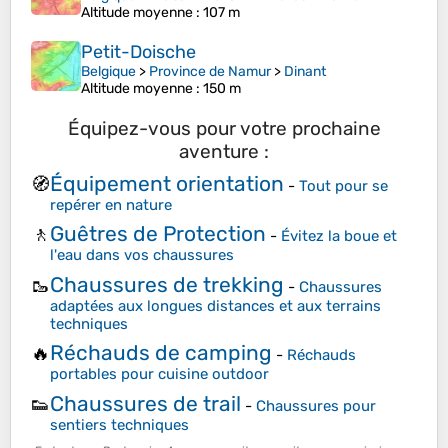
Altitude moyenne
: 107 m
Petit-Doische
Belgique
>
Province de Namur
>
Dinant
Altitude moyenne
: 150 m
Équipez-vous pour votre prochaine
aventure :
Équipement orientation
🧭
-
Tout pour se
repérer en nature
Guêtres de Protection
🚶
-
Évitez la boue et
l'eau dans vos chaussures
Chaussures de trekking
🥾
-
Chaussures
adaptées aux longues distances et aux terrains
techniques
Réchauds de camping
🔥
-
Réchauds
portables pour cuisine outdoor
Chaussures de trail
👟
-
Chaussures pour
sentiers techniques