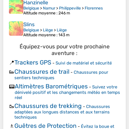
Hanzinelle
Belgique
>
Namur
>
Philippeville
>
Florennes
Altitude moyenne
: 246 m
Slins
Belgique
>
Liège
>
Liège
Altitude moyenne
: 143 m
Équipez-vous pour votre prochaine
aventure :
Trackers GPS
📍
-
Suivi de matériel et sécurité
Chaussures de trail
👟
-
Chaussures pour
sentiers techniques
Altimètres Barométriques
📟
-
Suivez votre
dénivelé positif et les changements météo en temps
réel
Chaussures de trekking
🥾
-
Chaussures
adaptées aux longues distances et aux terrains
techniques
Guêtres de Protection
🚶
-
Évitez la boue et