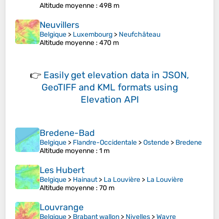
Altitude moyenne
: 498 m
Neuvillers
Belgique
>
Luxembourg
>
Neufchâteau
Altitude moyenne
: 470 m
👉
Easily
get elevation data in JSON,
GeoTIFF and KML formats
using
Elevation API
Bredene-Bad
Belgique
>
Flandre-Occidentale
>
Ostende
>
Bredene
Altitude moyenne
: 1 m
Les Hubert
Belgique
>
Hainaut
>
La Louvière
>
La Louvière
Altitude moyenne
: 70 m
Louvrange
Belgique
>
Brabant wallon
>
Nivelles
>
Wavre