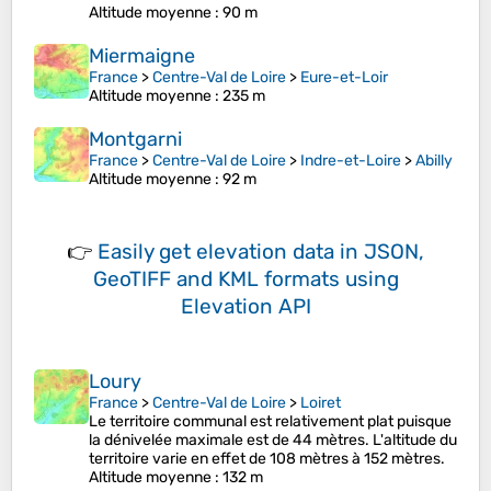
Altitude moyenne
: 90 m
Miermaigne
France
>
Centre-Val de Loire
>
Eure-et-Loir
Altitude moyenne
: 235 m
Montgarni
France
>
Centre-Val de Loire
>
Indre-et-Loire
>
Abilly
Altitude moyenne
: 92 m
👉
Easily
get elevation data in JSON,
GeoTIFF and KML formats
using
Elevation API
Loury
France
>
Centre-Val de Loire
>
Loiret
Le territoire communal est relativement plat puisque
la dénivelée maximale est de 44 mètres. L'altitude du
territoire varie en effet de 108 mètres à 152 mètres.
Altitude moyenne
: 132 m