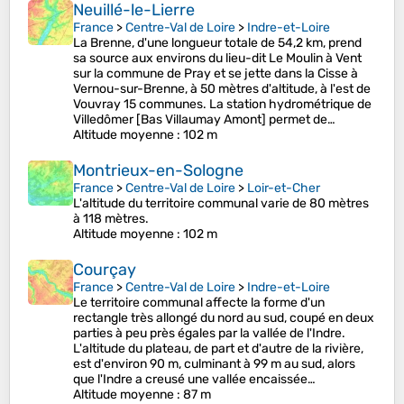
Neuillé-le-Lierre
France
>
Centre-Val de Loire
>
Indre-et-Loire
La Brenne, d'une longueur totale de 54,2 km, prend
sa source aux environs du lieu-dit Le Moulin à Vent
sur la commune de Pray et se jette dans la Cisse à
Vernou-sur-Brenne, à 50 mètres d'altitude, à l'est de
Vouvray 15 communes. La station hydrométrique de
Villedômer [Bas Villaumay Amont] permet de…
Altitude moyenne
: 102 m
Montrieux-en-Sologne
France
>
Centre-Val de Loire
>
Loir-et-Cher
L'altitude du territoire communal varie de 80 mètres
à 118 mètres.
Altitude moyenne
: 102 m
Courçay
France
>
Centre-Val de Loire
>
Indre-et-Loire
Le territoire communal affecte la forme d'un
rectangle très allongé du nord au sud, coupé en deux
parties à peu près égales par la vallée de l'Indre.
L'altitude du plateau, de part et d'autre de la rivière,
est d'environ 90 m, culminant à 99 m au sud, alors
que l'Indre a creusé une vallée encaissée…
Altitude moyenne
: 87 m