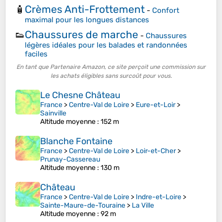
Crèmes Anti-Frottement
🧴
-
Confort
maximal pour les longues distances
Chaussures de marche
👟
-
Chaussures
légères idéales pour les balades et randonnées
faciles
En tant que Partenaire Amazon, ce site perçoit une commission sur
les achats éligibles sans surcoût pour vous.
Le Chesne Château
France
>
Centre-Val de Loire
>
Eure-et-Loir
>
Sainville
Altitude moyenne
: 152 m
Blanche Fontaine
France
>
Centre-Val de Loire
>
Loir-et-Cher
>
Prunay-Cassereau
Altitude moyenne
: 130 m
Château
France
>
Centre-Val de Loire
>
Indre-et-Loire
>
Sainte-Maure-de-Touraine
>
La Ville
Altitude moyenne
: 92 m