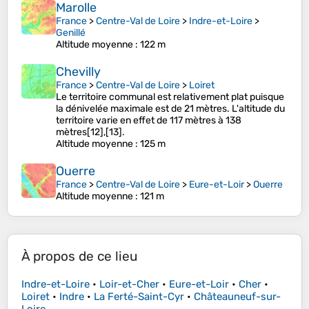
Marolle
France
>
Centre-Val de Loire
>
Indre-et-Loire
>
Genillé
Altitude moyenne
: 122 m
Chevilly
France
>
Centre-Val de Loire
>
Loiret
Le territoire communal est relativement plat puisque
la dénivelée maximale est de 21 mètres. L'altitude du
territoire varie en effet de 117 mètres à 138
mètres[12],[13].
Altitude moyenne
: 125 m
Ouerre
France
>
Centre-Val de Loire
>
Eure-et-Loir
>
Ouerre
Altitude moyenne
: 121 m
À propos de ce lieu
Indre-et-Loire
•
Loir-et-Cher
•
Eure-et-Loir
•
Cher
•
Loiret
•
Indre
•
La Ferté-Saint-Cyr
•
Châteauneuf-sur-