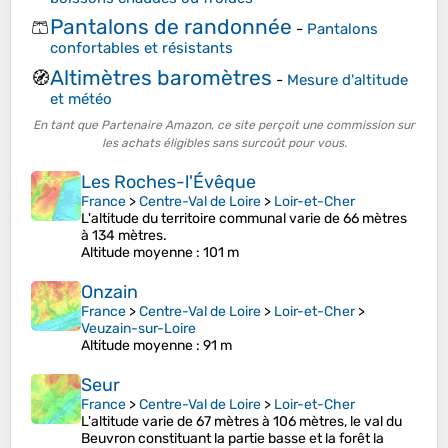
Pantalons de randonnée
🩳
-
Pantalons
confortables et résistants
Altimètres baromètres
🧭
-
Mesure d'altitude
et météo
En tant que Partenaire Amazon, ce site perçoit une commission sur
les achats éligibles sans surcoût pour vous.
Les Roches-l'Évêque
France
>
Centre-Val de Loire
>
Loir-et-Cher
L'altitude du territoire communal varie de 66 mètres
à 134 mètres.
Altitude moyenne
: 101 m
Onzain
France
>
Centre-Val de Loire
>
Loir-et-Cher
>
Veuzain-sur-Loire
Altitude moyenne
: 91 m
Seur
France
>
Centre-Val de Loire
>
Loir-et-Cher
L'altitude varie de 67 mètres à 106 mètres, le val du
Beuvron constituant la partie basse et la forêt la