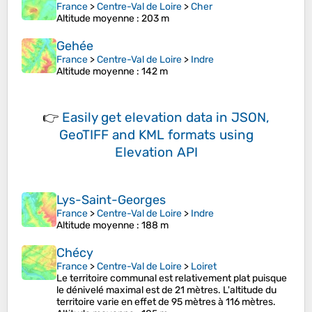
France
>
Centre-Val de Loire
>
Cher
Altitude moyenne
: 203 m
Gehée
France
>
Centre-Val de Loire
>
Indre
Altitude moyenne
: 142 m
👉
Easily
get elevation data in JSON,
GeoTIFF and KML formats
using
Elevation API
Lys-Saint-Georges
France
>
Centre-Val de Loire
>
Indre
Altitude moyenne
: 188 m
Chécy
France
>
Centre-Val de Loire
>
Loiret
Le territoire communal est relativement plat puisque
le dénivelé maximal est de 21 mètres. L'altitude du
territoire varie en effet de 95 mètres à 116 mètres.