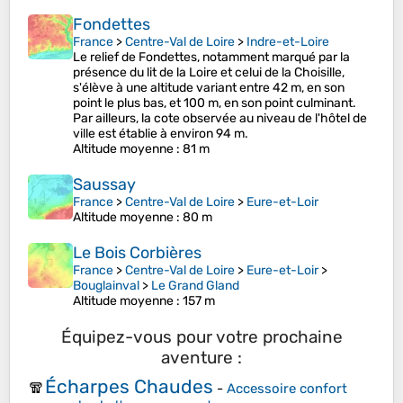
Fondettes
France
>
Centre-Val de Loire
>
Indre-et-Loire
Le relief de Fondettes, notamment marqué par la
présence du lit de la Loire et celui de la Choisille,
s'élève à une altitude variant entre 42 m, en son
point le plus bas, et 100 m, en son point culminant.
Par ailleurs, la cote observée au niveau de l'hôtel de
ville est établie à environ 94 m.
Altitude moyenne
: 81 m
Saussay
France
>
Centre-Val de Loire
>
Eure-et-Loir
Altitude moyenne
: 80 m
Le Bois Corbières
France
>
Centre-Val de Loire
>
Eure-et-Loir
>
Bouglainval
>
Le Grand Gland
Altitude moyenne
: 157 m
Équipez-vous pour votre prochaine
aventure :
Écharpes Chaudes
🧣
-
Accessoire confort