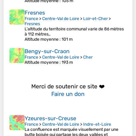
Altitude moyenne
: 105 m
Fresnes
France
>
Centre-Val de Loire
>
Loir-et-Cher
>
Fresnes
L'altitude du territoire communal varie de 86 mètres
à 112 mètres,.
Altitude moyenne
: 101 m
Bengy-sur-Craon
France
>
Centre-Val de Loire
>
Cher
Altitude moyenne
: 193 m
Merci de soutenir ce site ❤️
Faire un don
Yzeures-sur-Creuse
France
>
Centre-Val de Loire
>
Indre-et-Loire
La confluence est marquée visuellement par une
butte boisée qui partage les deux vallées et