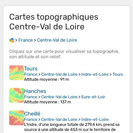
Cartes topographiques
Centre-Val de Loire
>
France
>
Centre-Val de Loire
Cliquez sur une
carte
pour visualiser sa
topographie
,
son
altitude
et son
relief
.
Tours
France
>
Centre-Val de Loire
>
Indre-et-Loire
>
Tours
Altitude moyenne
: 91 m
Hanches
France
>
Centre-Val de Loire
>
Eure-et-Loir
Altitude moyenne
: 137 m
Cheillé
France
>
Centre-Val de Loire
>
Indre-et-Loire
L'Indre, d'une longueur totale de 279,4 km, prend sa
source à une altitude de 453 m sur le territoire de