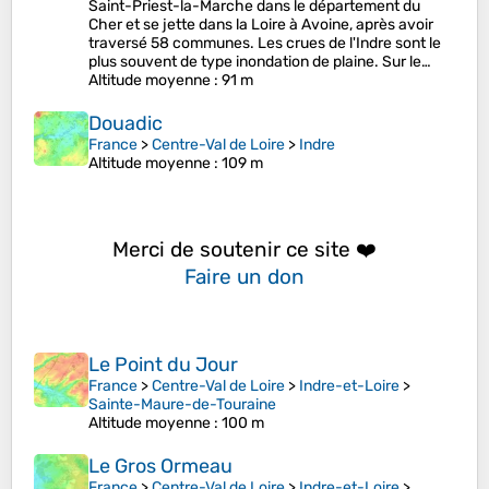
Saint-Priest-la-Marche dans le département du
Cher et se jette dans la Loire à Avoine, après avoir
traversé 58 communes. Les crues de l'Indre sont le
plus souvent de type inondation de plaine. Sur le…
Altitude moyenne
: 91 m
Douadic
France
>
Centre-Val de Loire
>
Indre
Altitude moyenne
: 109 m
Merci de soutenir ce site ❤️
Faire un don
Le Point du Jour
France
>
Centre-Val de Loire
>
Indre-et-Loire
>
Sainte-Maure-de-Touraine
Altitude moyenne
: 100 m
Le Gros Ormeau
France
>
Centre-Val de Loire
>
Indre-et-Loire
>