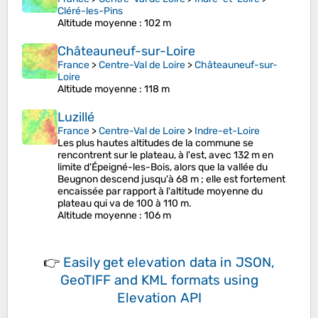
Cléré-les-Pins
Altitude moyenne
: 102 m
Châteauneuf-sur-Loire
France
>
Centre-Val de Loire
>
Châteauneuf-sur-
Loire
Altitude moyenne
: 118 m
Luzillé
France
>
Centre-Val de Loire
>
Indre-et-Loire
Les plus hautes altitudes de la commune se
rencontrent sur le plateau, à l'est, avec 132 m en
limite d'Épeigné-les-Bois, alors que la vallée du
Beugnon descend jusqu'à 68 m ; elle est fortement
encaissée par rapport à l'altitude moyenne du
plateau qui va de 100 à 110 m.
Altitude moyenne
: 106 m
👉
Easily
get elevation data in JSON,
GeoTIFF and KML formats
using
Elevation API