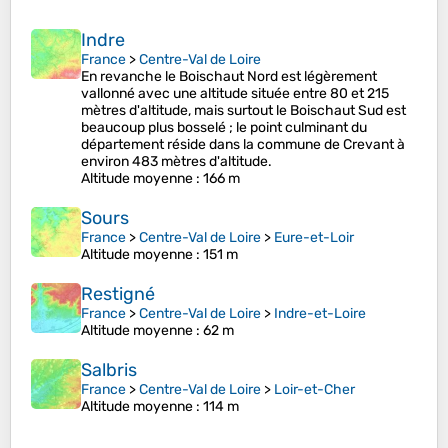
Indre
France
>
Centre-Val de Loire
En revanche le Boischaut Nord est légèrement
vallonné avec une altitude située entre 80 et 215
mètres d'altitude, mais surtout le Boischaut Sud est
beaucoup plus bosselé ; le point culminant du
département réside dans la commune de Crevant à
environ 483 mètres d'altitude.
Altitude moyenne
: 166 m
Sours
France
>
Centre-Val de Loire
>
Eure-et-Loir
Altitude moyenne
: 151 m
Restigné
France
>
Centre-Val de Loire
>
Indre-et-Loire
Altitude moyenne
: 62 m
Salbris
France
>
Centre-Val de Loire
>
Loir-et-Cher
Altitude moyenne
: 114 m