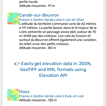
partie haute.
Altitude moyenne
: 91 m
Candé-sur-Beuvron
France
>
Centre-Val de Loire
>
Loir-et-Cher
L'altitude du territoire communal varie de 62 mètres
à 111 mètres. La partie basse, dans le lit majeur de la
Loire, présente un paysage assez plat, autour de 70
m, limité par des coteaux. Les vals du Cosson et
surtout du Beuvron offrent également une variation
du relief, avec des petits coteaux.
Altitude moyenne
: 80 m
👉
Easily
get elevation data in JSON,
GeoTIFF and KML formats
using
Elevation API
Houx
France
>
Centre-Val de Loire
>
Eure-et-Loir
Altitude moyenne
: 125 m