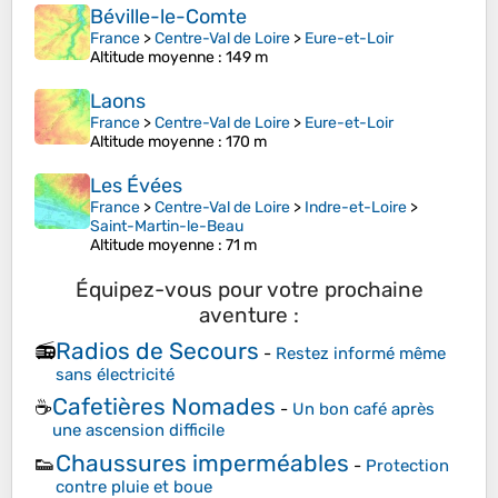
Béville-le-Comte
France
>
Centre-Val de Loire
>
Eure-et-Loir
Altitude moyenne
: 149 m
Laons
France
>
Centre-Val de Loire
>
Eure-et-Loir
Altitude moyenne
: 170 m
Les Évées
France
>
Centre-Val de Loire
>
Indre-et-Loire
>
Saint-Martin-le-Beau
Altitude moyenne
: 71 m
Équipez-vous pour votre prochaine
aventure :
Radios de Secours
📻
-
Restez informé même
sans électricité
Cafetières Nomades
☕
-
Un bon café après
une ascension difficile
Chaussures imperméables
👟
-
Protection
contre pluie et boue