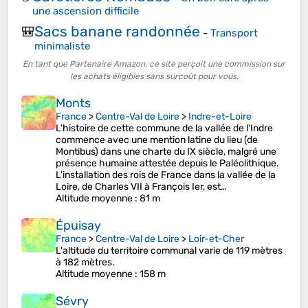
une ascension difficile
Sacs banane randonnée
🎒
-
Transport
minimaliste
En tant que Partenaire Amazon, ce site perçoit une commission sur
les achats éligibles sans surcoût pour vous.
Monts
France
>
Centre-Val de Loire
>
Indre-et-Loire
L'histoire de cette commune de la vallée de l'Indre
commence avec une mention latine du lieu (de
Montibus) dans une charte du IX siècle, malgré une
présence humaine attestée depuis le Paléolithique.
L'installation des rois de France dans la vallée de la
Loire, de Charles VII à François Ier, est…
Altitude moyenne
: 81 m
Épuisay
France
>
Centre-Val de Loire
>
Loir-et-Cher
L'altitude du territoire communal varie de 119 mètres
à 182 mètres.
Altitude moyenne
: 158 m
Sévry