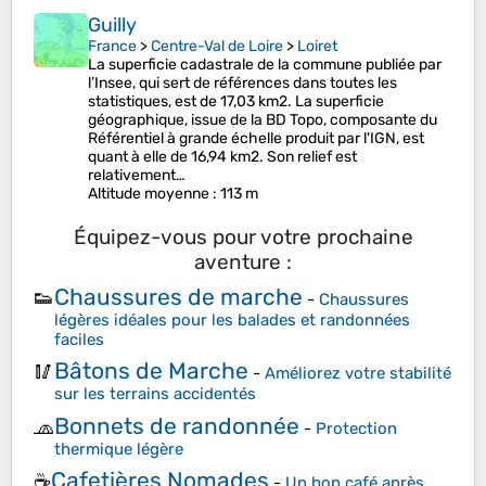
Guilly
France
>
Centre-Val de Loire
>
Loiret
La superficie cadastrale de la commune publiée par
l’Insee, qui sert de références dans toutes les
statistiques, est de 17,03 km2. La superficie
géographique, issue de la BD Topo, composante du
Référentiel à grande échelle produit par l'IGN, est
quant à elle de 16,94 km2. Son relief est
relativement…
Altitude moyenne
: 113 m
Équipez-vous pour votre prochaine
aventure :
Chaussures de marche
👟
-
Chaussures
légères idéales pour les balades et randonnées
faciles
Bâtons de Marche
🥢
-
Améliorez votre stabilité
sur les terrains accidentés
Bonnets de randonnée
🧢
-
Protection
thermique légère
Cafetières Nomades
☕
-
Un bon café après