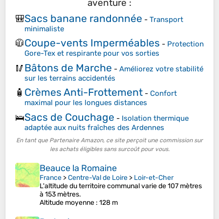
aventure :
Sacs banane randonnée
🎒
-
Transport
minimaliste
Coupe-vents Imperméables
🧥
-
Protection
Gore-Tex et respirante pour vos sorties
Bâtons de Marche
🥢
-
Améliorez votre stabilité
sur les terrains accidentés
Crèmes Anti-Frottement
🧴
-
Confort
maximal pour les longues distances
Sacs de Couchage
🛌
-
Isolation thermique
adaptée aux nuits fraîches des Ardennes
En tant que Partenaire Amazon, ce site perçoit une commission sur
les achats éligibles sans surcoût pour vous.
Beauce la Romaine
France
>
Centre-Val de Loire
>
Loir-et-Cher
L'altitude du territoire communal varie de 107 mètres
à 153 mètres.
Altitude moyenne
: 128 m