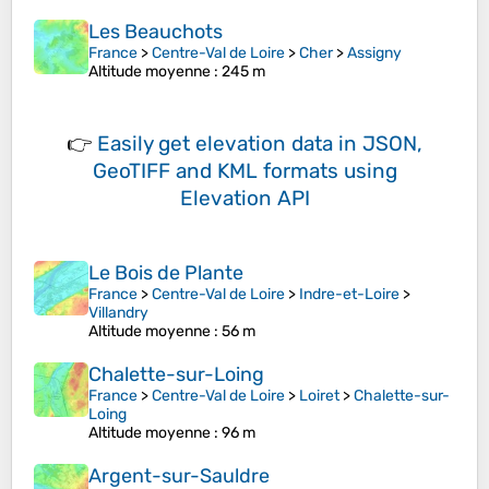
Les Beauchots
France
>
Centre-Val de Loire
>
Cher
>
Assigny
Altitude moyenne
: 245 m
👉
Easily
get elevation data in JSON,
GeoTIFF and KML formats
using
Elevation API
Le Bois de Plante
France
>
Centre-Val de Loire
>
Indre-et-Loire
>
Villandry
Altitude moyenne
: 56 m
Chalette-sur-Loing
France
>
Centre-Val de Loire
>
Loiret
>
Chalette-sur-
Loing
Altitude moyenne
: 96 m
Argent-sur-Sauldre