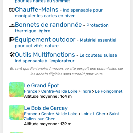
pour les haltes au sommet
Chauffe-Mains
🧤
-
Indispensable pour
manipuler les cartes en hiver
Bonnets de randonnée
🧢
-
Protection
thermique légère
Équipement outdoor
🧗
-
Matériel essentiel
pour activités nature
Outils Multifonctions
🛠️
-
Le couteau suisse
indispensable à l'explorateur
En tant que Partenaire Amazon, ce site perçoit une commission sur
les achats éligibles sans surcoût pour vous.
Le Grand Épot
France
>
Centre-Val de Loire
>
Indre
>
Le Poinçonnet
Altitude moyenne
: 164 m
Le Bois de Garcay
France
>
Centre-Val de Loire
>
Loir-et-Cher
>
Saint-
Julien-sur-Cher
Altitude moyenne
: 139 m