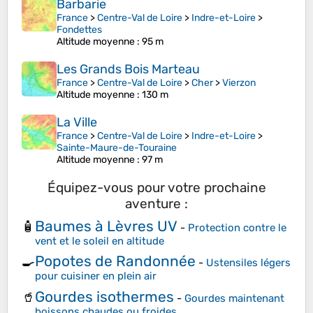
Barbarie
France
>
Centre-Val de Loire
>
Indre-et-Loire
>
Fondettes
Altitude moyenne
: 95 m
Les Grands Bois Marteau
France
>
Centre-Val de Loire
>
Cher
>
Vierzon
Altitude moyenne
: 130 m
La Ville
France
>
Centre-Val de Loire
>
Indre-et-Loire
>
Sainte-Maure-de-Touraine
Altitude moyenne
: 97 m
Équipez-vous pour votre prochaine
aventure :
Baumes à Lèvres UV
🧴
-
Protection contre le
vent et le soleil en altitude
Popotes de Randonnée
🍳
-
Ustensiles légers
pour cuisiner en plein air
Gourdes isothermes
🥤
-
Gourdes maintenant
boissons chaudes ou froides